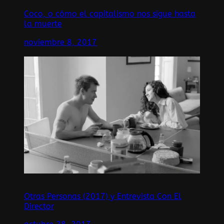
Coco, o cómo el capitalismo nos sigue hasta
la muerte
noviembre 8, 2017
Otras Personas (2017) y Entrevista Con El
Director