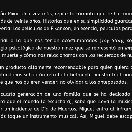
año Pixar. Una vez más, repite la fórmula que le ha fun
s de veinte años. Historias que en su simplicidad guarda
rla: las películas de Pixar son, en esencia, películas par
erial a la que nos tenían acostumbrados (
Toy
Story
, s
lgia psicológica de nuestra niñez que se representó en
In
la muerte y cómo nos relacionamos con los recuerdos de n
 un producto altamente recomendable para quien quiera di
ándonos si habrán retratado fielmente nuestra tradicion
e que nos quieren vender: no olvidar a los antepasados.
 cuarta generación de una familia que se ha dedicado
a que el mundo lo escuchara), sabe que lleva la música 
Por un incidente de Día de Muertos, Miguel entra al infr
s toque un instrumento musical. Así, Miguel debe escapa