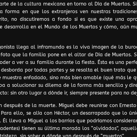
 parte de la cultura mexicana en torno al Día de Muertos
a forma en que los extranjeros ven nuestras tradicione
rito, no discutiremos a fondo si es que existe una ap
se desarrolla en el Mundo de los Muertos y cómo, aún mue
nista llega al inframundo es la viva imagen de la buroc
 foto que la familia pone en el altar de Día de Muertos. 
der a ver a su familia durante la fiesta. Ésta es una per
e desborda por todas partes y se resalta el buen trato que 
e muestra enfadado, sino más bien amable (qué más le q
ba a solucionar su dilema de la forma más sencilla y dire
cto: sin otro lugar a dónde ir, siempre presente para no 
n después de la muerte. Miguel debe reunirse con Ernest
Para ello, se alía con Héctor, un desarrapado que lo úni
. Él lleva a Miguel a los barrios que podríamos considerar
adentes) tienen su última morada los “olvidados”, aquell
tristeza, sin saber a dónde van después de “muertos”.