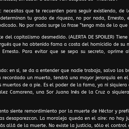
 necesitas que te recuerden para seguir existiendo, de l
determinan tu grado de riqueza, no por nada, Ernesto,
edicado. No por nada surge la frase “tengo más de lo que 
ante del capitalismo desmedido. (ALERTA DE SPOILER) Tien
urgués que ha obtenido fama a costa del homicidio de su 
a Ernesto. Para evitar que se sepa su secreto, oprime 
ado: en si, se da a entender que nadie trabaja, salvo los 
a recordado un muerto, tendrá una mayor jerarquía en el 
os muertos de a pie. Es el poder de la fama, ya ni siquiera
ález Camarena, una Sor Juana Inés de la Cruz o siquier
nto siente remordimiento por la muerte de Héctor y prefi
zas desaparezcan. La moraleja queda en el aire: no hay ju
ás allá de la muerte. No existe la justicia, sólo el control