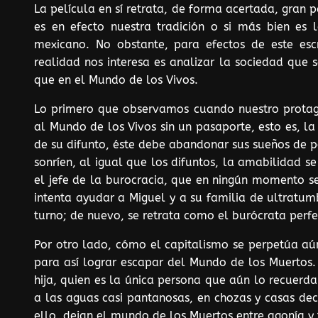
La película en sí retrata, de forma acertada, gran
es en efecto nuestra tradición o si más bien es l
mexicano. No obstante, para efectos de este esc
realidad nos interesa es analizar la sociedad que 
que en el Mundo de los Vivos.
Lo primero que observamos cuando nuestro protago
al Mundo de los Vivos sin un pasaporte, esto es, la
de su difunto, éste debe abandonar sus sueños de po
sonríen, al igual que los difuntos, la amabilidad s
el jefe de la burocracia, que en ningún momento s
intenta ayudar a Miguel y a su familia de ultratum
turno; de nuevo, se retrata como el burócrata perfe
Por otro lado, cómo el capitalismo se perpetúa aú
para así lograr escapar del Mundo de los Muertos. 
hija, quien es la única persona que aún lo recuerda
a las aguas casi pantanosas, en chozas y casas dec
ello, dejan el mundo de los Muertos entre agonía y 