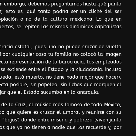
. Sin embargo, debemos preguntarnos hasta qué punto
s; esto es, qué tanto podría ser un cliché del ser
ropiación o no de la cultura mexicana. Lo que en
rtos, se repiten las mismas dinámicas capitalistas
racia estatal, pues uno no puede cruzar de vuelta
Si por cualquier cosa tu familia no colocó la imagen
fecta representación de la burocracia: los empleados
se extiende entre el Estado y la ciudadanía. Incluso
ueda, está muerto, no tiene nada mejor que hacer),
cta posible, sin papeleo, sin fichas que marquen el
dejar que el Estado sucumba en la anarquía.
o de la Cruz, el músico más famoso de todo México,
co que quiere es cruzar el umbral y reunirse con su
 “bajos”, donde entre miseria y pobreza (viven junto
os que ya no tienen a nadie que los recuerde y, por