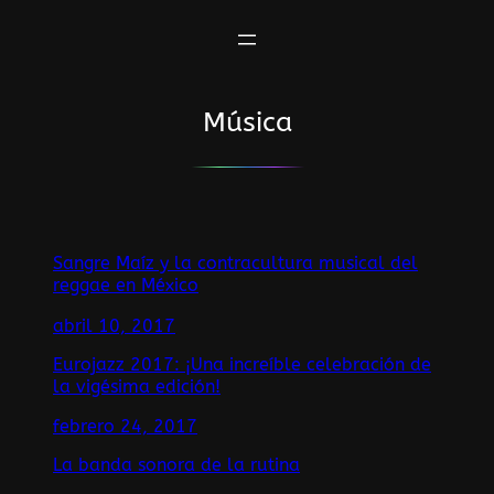
Saltar
al
contenido
Música
Sangre Maíz y la contracultura musical del
reggae en México
abril 10, 2017
Eurojazz 2017: ¡Una increíble celebración de
la vigésima edición!
febrero 24, 2017
La banda sonora de la rutina