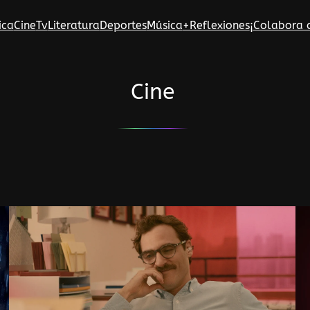
ica
Cine
Tv
Literatura
Deportes
Música
+Reflexiones
¡Colabora 
Cine