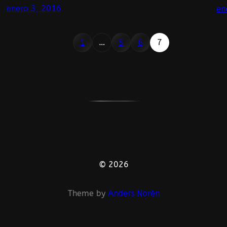
enero 3, 2016
en
1
…
5
6
7
© 2026
Theme by
Anders Norén