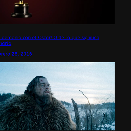
l demonio con el Oscar! O de lo que significa
narlo
brero 28, 2016