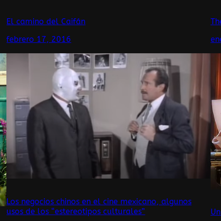
El camino del Caifán
Th
febrero 17, 2016
en
Los negocios chinos en el cine mexicano, algunos
usos de los “estereotipos culturales”
Un