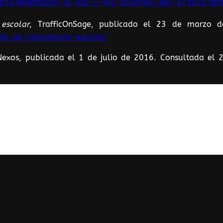
o/2014/desertaron-al-dia-5-mil-alumnos-sep-979029.htm
 escolar
, TrafficOnSage, publicado el 23 de marzo 
sta-de-laboratorio-escolar/
Nexos, publicada el 1 de julio de 2016. Consultada el