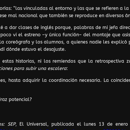
ías: “las vinculadas al entorno y las que se refieren a la p
ese mal nacional que también se reproduce en diversos ám
é a dar clases de inglés porque, palabras de mi jefa dire
poco vi el estreno –y única función– del montaje que asist
a coreógrafa y los alumnos, a quienes nadie les explicó 
dí dónde estuvo el desajuste.
estas historias, ni los remiendos que la retrospectiva 
ciones para subir una escalera
:
es, hasta adquirir la coordinación necesaria. La coinciden
fraz potencial?
os: SEP
, El Universal, publicada el lunes 13 de ener