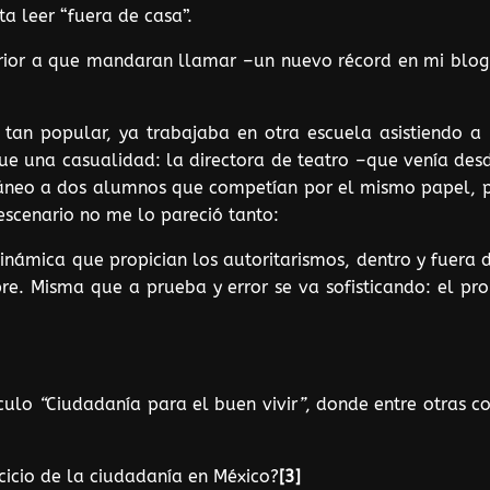
ta leer “fuera de casa”.
nterior a que mandaran llamar –un nuevo récord en mi bl
i tan popular, ya trabajaba en otra escuela asistiendo 
fue una casualidad: la directora de teatro –que venía desd
eo a dos alumnos que competían por el mismo papel, para 
 escenario no me lo pareció tanto:
a dinámica que propician los autoritarismos, dentro y fuer
e. Misma que a prueba y error se va sofisticando: el pro
ículo
“
Ciudadanía para el buen vivir
”
, donde entre otras co
rcicio de la ciudadanía en México?
[3]