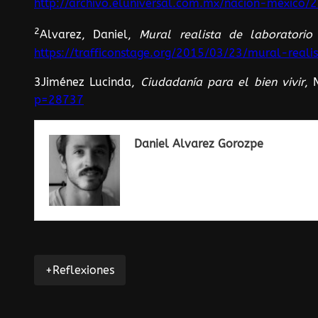
http://archivo.eluniversal.com.mx/nacion-mexic
2
Alvarez, Daniel,
Mural realista de laboratorio
https://trafficonstage.org/2015/03/23/mural-reali
3Jiménez Lucinda,
Ciudadanía para el bien vivir
, 
p=28737
Daniel Alvarez Gorozpe
+Reflexiones