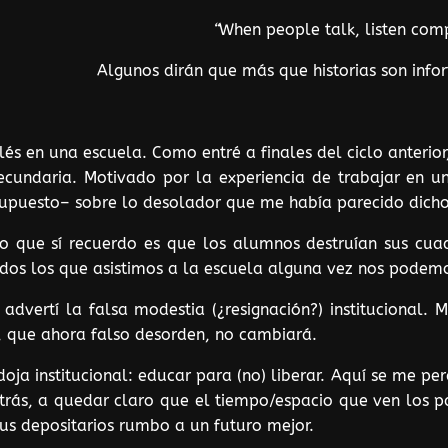
“
When people talk, listen comp
Algunos dirán que más que historias son infor
és en una escuela. Como entré a finales del ciclo anterio
ecundaria. Motivado por la experiencia de trabajar en un
supuesto– sobre lo desolador que me había parecido dicho
o que sí recuerdo es que los alumnos destruían sus cuad
odos los que asistimos a la escuela alguna vez nos podemos
advertí la falsa modestia (¿resignación?) institucional.
en, que ahora falso desorden, no cambiará.
doja institucional: educar para (no) liberar. Aquí se me p
rás, a quedar claro que el tiempo/espacio que ven los pad
sus depositarios rumbo a un futuro mejor.