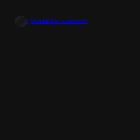
←
¡¿Viva México, cabrones?!