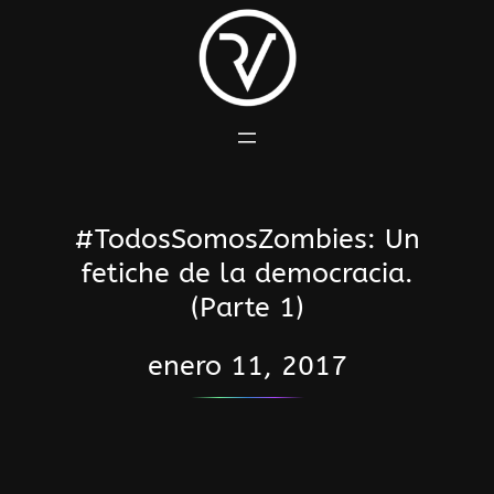
Saltar
al
contenido
#TodosSomosZombies: Un
fetiche de la democracia.
(Parte 1)
enero 11, 2017