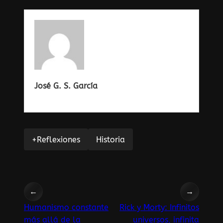
José G. S. García
+Reflexiones
Historia
←
→
Humanismo constante
Rick y Morty: Infinitos
más allá de la
universos, infinita