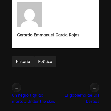
Gerardo Emmanuel García Rojas
Historia
Política
←
→
Un negro líquido
El gobierno de las
mortal. Under the skin.
bestias