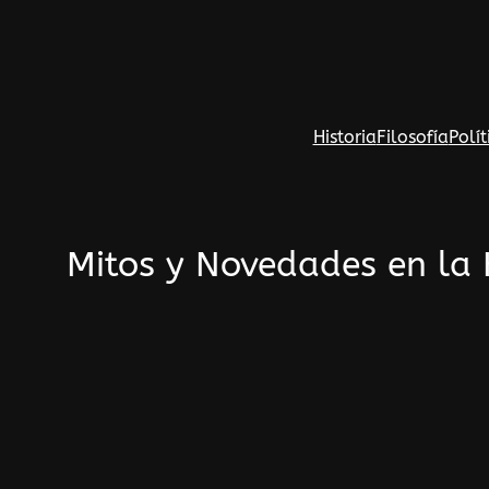
Saltar
al
contenido
Historia
Filosofía
Polít
Mitos y Novedades en la H