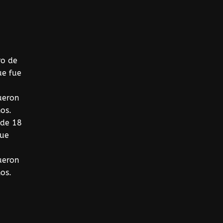
 de 18
fue
ueron
os.