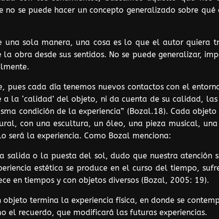
e no se puede hacer un concepto generalizado sobre qué e
e una sola manera, una cosa es lo que el autor quiera tr
e la obra desde sus sentidos. No se puede generalizar, imp
almente.
e, pues cada día tenemos nuevos contactos con el entorno
 a la ‘calidad’ del objeto, ni da cuenta de su calidad, las
isma condición de la experiencia” (Bozal.18). Cada objeto 
ural, con una escultura, un óleo, una pieza musical, una i
 lo será la experiencia. Como Bozal menciona:
la salida o la puesta del sol, dudo que nuestra atención
iencia estética se produce en el curso del tiempo, sufre
ece en tiempos y con objetos diversos (Bozal, 2005: 19).
objeto termina la experiencia física, en donde se contempl
 el recuerdo, que modificará las futuras experiencias.