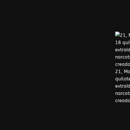
21, Ma
quilat
extraí
narcot
creado