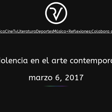
ica
Cine
Tv
Literatura
Deportes
Música
+Reflexiones
¡Colabora 
iolencia en el arte contempo
marzo 6, 2017