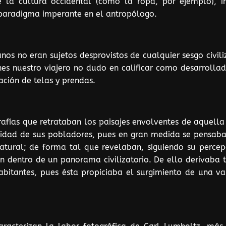
e la cultura occidental (como la ropa, por ejemplo), 
 paradigma imperante en el antropólogo.
nos no eran sujetos desprovistos de cualquier sesgo civil
es nuestro viajero no dudo en calificar como desarrolladas
ración de telas y prendas.
rafías que retrataban los paisajes envolventes de aquella 
aridad de sus pobladores, pues en gran medida se pensab
atural; de forma tal que revelaban, siguiendo su perce
ión dentro de un panorama civilizatorio. De ello derivaba
habitantes, pues ésta propiciaba el surgimiento de una v