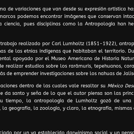
 de variaciones que van desde su expresión artística has
marcos podemos encontrar imágenes que conservan intacto
 ciencia, pues disciplinas como la Antropología han h
trabajo realizado por Carl Lumholtz (1851-1922), antropó
nas de las etnias indígenas que habitaban el territorio.
idental apoyado por el Museo Americano de Historia Nat
 de realizar estudios sobre los rarámuris, tepehuanos, cor
s de emprender investigaciones sobre los nahuas de Jalis
caciones dentro de las cuales vale resaltar su
México Des
 da santo y seña de lo que el autor piensa son las princi
u tiempo, la antropología de Lumholtz gozó de una in
 la geografía, la zoología, y claro, la etnografía, mismas
enciado por un ya establecido darwinismo social y un pens