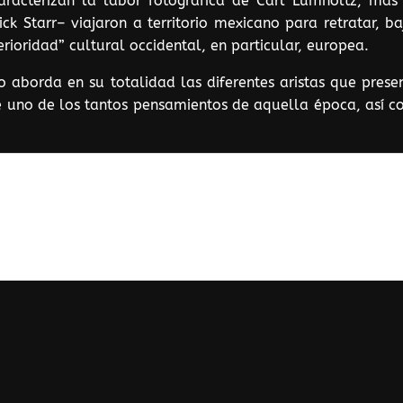
racterizan la labor fotográfica de Carl Lumholtz, más
k Starr– viajaron a territorio mexicano para retratar, ba
erioridad” cultural occidental, en particular, europea.
 aborda en su totalidad las diferentes aristas que prese
e uno de los tantos pensamientos de aquella época, así c