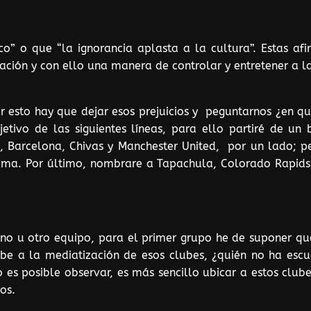
co” o que “la ignorancia aplasta a la cultura”. Estas af
ción y con ello una manera de controlar y entretener a la
r esto hay que dejar esos prejuicios y peguntarnos ¿en qu
etivo de las siguientes líneas, para ello partiré de un
a, Barcelona, Chivas y Manchester United, por un lado; 
Roma. Por último, nombrare a Tapachula, Colorado Rapids,
 uno u otro equipo, para el primer grupo he de suponer qu
debe a la mediatización de esos clubes, ¿quién no ha esc
 posible observar, es más sencillo ubicar a estos clubes.
os.