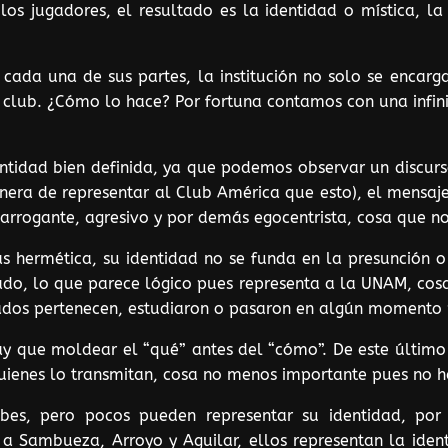
 los jugadores, el resultado es la identidad o mística, la
da una de sus partes, la institución no solo se encarga 
l club. ¿Cómo lo hace? Por fortuna contamos con una infi
entidad bien definida, ya que podemos observar un disc
era de representar al Club América que esto), el mensaj
arrogante, agresivo y por demás egocentrista, cosa que no
s hermética, su identidad no se funda en la presunción o
o, lo que parece lógico pues representa a la UNAM, cosa 
ados pertenecen, estudiaron o pasaron en algún momento p
que moldear el “qué” antes del “cómo”. De este último 
uienes lo transmitan, cosa no menos importante pues no ha
ubes, pero pocos pueden representar su identidad, por
a Sambueza, Arroyo y Aguilar, ellos representan la ide