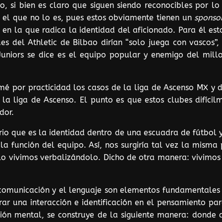
 si bien es claro que siguen siendo reconocibles por lo
te el que no lo es, pues estos obviamente tienen un
sponso
en la que radica la identidad del aficionado. Para él es
ues del Athletic de Bilbao dirían “solo juega con vascos
 Juniors se dice es el equipo popular y enemigo del mill
mé por practicidad los casos de la liga de Ascenso MX y 
a liga de Ascenso. El punto es que estos clubes difíci
dor.
ario que es la identidad dentro de una escuadra de fútbol 
 la función del equipo. Así, nos surgiría tal vez la mis
o vivimos verbalizándolo. Dicho de otra manera: vivimos
 comunicación y el lenguaje son elementos fundamentales 
ar una interacción e identificación en el pensamiento pa
ón mental, se construye de la siguiente manera: donde a