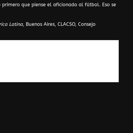
primero que piense el aficionado al fútbol. Eso se
rica
Latina
, Buenos Aires, CLACSO, Consejo