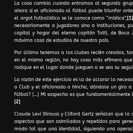
La cosa cambia cuando entramos al segundo grupo,
ahora sí el aficionado al fútbol puede triunfar an
el argot futbolístico se le conoce como “mística”,
[1]
necesariamente a jugadores sino a instituciones, p
capital y hogar del eterno capitán Totti, de Boca
máxima casa de estudios de nuestro país.
Por último tenemos a los clubes recién creados, to
en el mismo reglón, no hay cosa más efímera que l
radique en el lugar donde jueguen o se sea su segui
La razón de este ejercicio es la de aclarar lo neces
o Club y el aficionado o hincha, dándole un giro a
fútbol? […] Mi sospecha es que fundamentalmente l
[2]
Claude Levi Strauss y Cliford Gertz señalan que la
aspectos que son asimilados y repetidos para gener
modo tal que una identidad, siguiendo una operaci