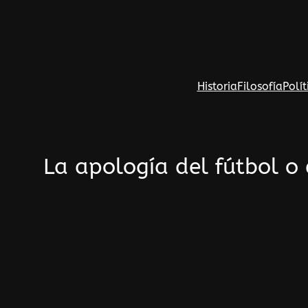
Saltar
al
contenido
Historia
Filosofía
Polít
La apología del fútbol o 