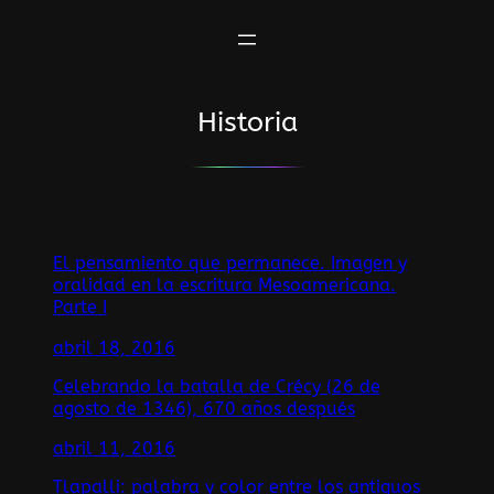
Saltar
al
contenido
Historia
El pensamiento que permanece. Imagen y
oralidad en la escritura Mesoamericana.
Parte I
abril 18, 2016
Celebrando la batalla de Crécy (26 de
agosto de 1346), 670 años después
abril 11, 2016
Tlapalli: palabra y color entre los antiguos