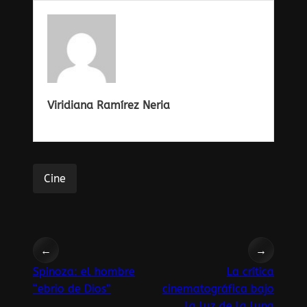
Viridiana Ramírez Neria
Cine
←
→
Spinoza: el hombre
La crítica
“ebrio de Dios”
cinematográfica bajo
la luz de la luna