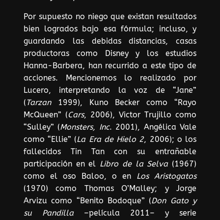
Por supuesto no niego que existan resultados
bien logrados bajo esa fórmula; incluso, y
guardando las debidas distancias, casas
productoras como Disney y los estudios
Hanna-Barbera, han recurrido a este tipo de
acciones. Mencionemos lo realizado por
Lucero, interpretando la voz de “Jane”
(
Tarzan
1999), Kuno Becker como “Rayo
McQueen” (
Cars
, 2006), Victor Trujillo como
“Sulley” (
Monsters, Inc
. 2001), Angélica Vale
como “Ellie” (
La Era de Hielo 2
, 2006); o los
fallecidos Tin Tan con su entrañable
participación en el
Libro de la Selva
(1967)
como el oso Baloo, o en
Los Aristogatos
(1970) como Thomas O’Malley; y Jorge
Arvizu como “Benito Bodoque” (
Don Gato y
su Pandilla
–película 2011– y serie