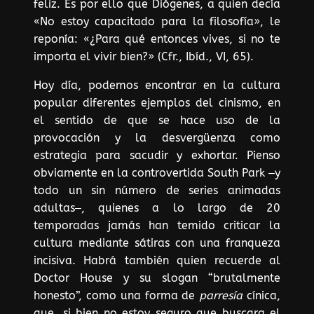
feliz. Es por ello que Diógenes, a quien decía
«No estoy capacitado para la filosofía», le
reponía: «¿Para qué entonces vives, si no te
importa el vivir bien?» (Cfr., Ibíd., VI, 65).
Hoy día, podemos encontrar en la cultura
popular diferentes ejemplos del cinismo, en
el sentido de que se hace uso de la
provocación y la desvergüenza como
estrategia para sacudir y exhortar. Pienso
obviamente en la controvertida South Park ‒y
todo un sin número de series animadas
adultas‒, quienes a lo largo de 20
temporadas jamás han temido criticar la
cultura mediante sátiras con una franqueza
incisiva. Habrá también quien recuerde al
Doctor House y su slogan “brutalmente
honesto”, como una forma de
parresía
cínica,
que, si bien no estoy seguro que buscara el