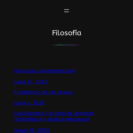
Saltar
al
contenido
Filosofía
Una moral sentimentalista
junio 13, 2016
El gobierno de las bestias
junio 4, 2016
Lisa Simpson y el mito de Jeremías
Springfield en sentido extramoral
mayo 25, 2016