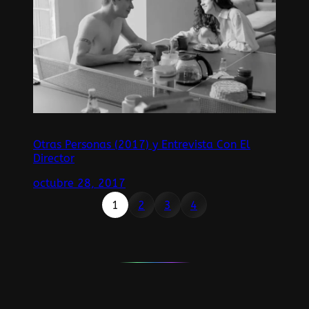
Otras Personas (2017) y Entrevista Con El
Director
octubre 28, 2017
1
2
3
4