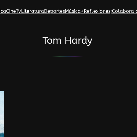
ica
Cine
Tv
Literatura
Deportes
Música
+Reflexiones
¡Colabora 
Tom Hardy