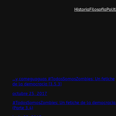
Saltar
Historia
Filosofía
Polít
al
contenido
…y comeguaguas #TodosSomosZombies: Un fetiche
de la democracia [3.5.3]
octubre 25, 2017
#TodosSomosZombies: Un fetiche de la democracia
(Parte 3.4)