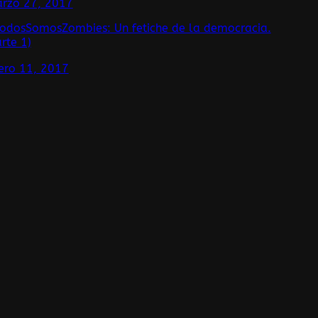
rzo 27, 2017
odosSomosZombies: Un fetiche de la democracia.
arte 1)
ero 11, 2017