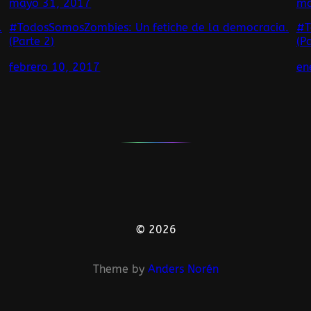
mayo 31, 2017
ma
.
#TodosSomosZombies: Un fetiche de la democracia.
#T
(Parte 2)
(P
febrero 10, 2017
en
© 2026
Theme by
Anders Norén