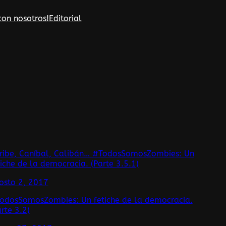
con nosotros!
Editorial
ribe, Caníbal, Calibán… #TodosSomosZombies: Un
tiche de la democracia. (Parte 3.5.1)
osto 2, 2017
odosSomosZombies: Un fetiche de la democracia.
arte 3.2)