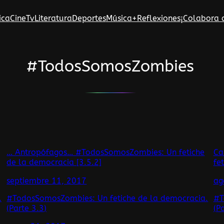
ica
Cine
Tv
Literatura
Deportes
Música
+Reflexiones
¡Colabora 
#TodosSomosZombies
… Antropófagos… #TodosSomosZombies: Un fetiche
Ca
de la democracia [3.5.2]
fe
septiembre 11, 2017
ag
.
#TodosSomosZombies: Un fetiche de la democracia.
#T
(Parte 3.3)
(P