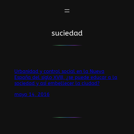
Saltar
al
contenido
suciedad
Urbanidad y control social en la Nueva
España del siglo XVIII, ¿se puede educar a la
sociedad y así embellecer la ciudad?
mayo 14, 2016