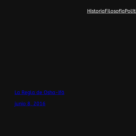
Saltar
Historia
Filosofía
Polít
al
contenido
La Regla de Osha-Ifá
junio 8, 2016