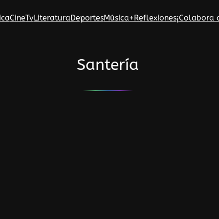
ica
Cine
Tv
Literatura
Deportes
Música
+Reflexiones
¡Colabora 
Santería