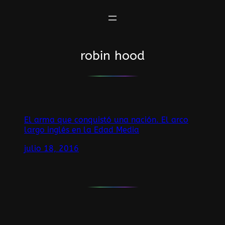
Saltar
al
contenido
robin hood
El arma que conquistó una nación. El arco
largo inglés en la Edad Media
julio 18, 2016