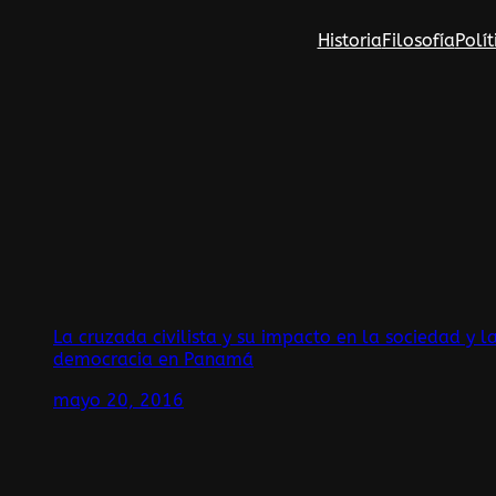
Saltar
Historia
Filosofía
Polít
al
contenido
La cruzada civilista y su impacto en la sociedad y l
democracia en Panamá
mayo 20, 2016