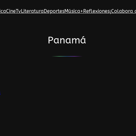
ica
Cine
Tv
Literatura
Deportes
Música
+Reflexiones
¡Colabora 
Panamá
a