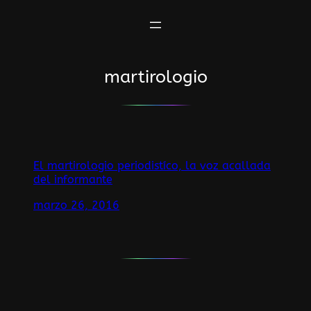
Saltar
al
contenido
martirologio
El martirologio periodistíco, la voz acallada
del informante
marzo 26, 2016