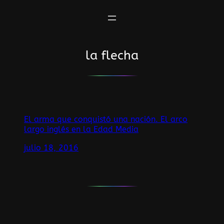
Saltar
al
contenido
la flecha
El arma que conquistó una nación. El arco
largo inglés en la Edad Media
julio 18, 2016