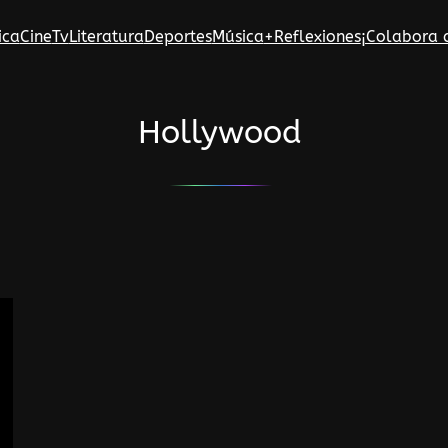
ica
Cine
Tv
Literatura
Deportes
Música
+Reflexiones
¡Colabora 
Hollywood