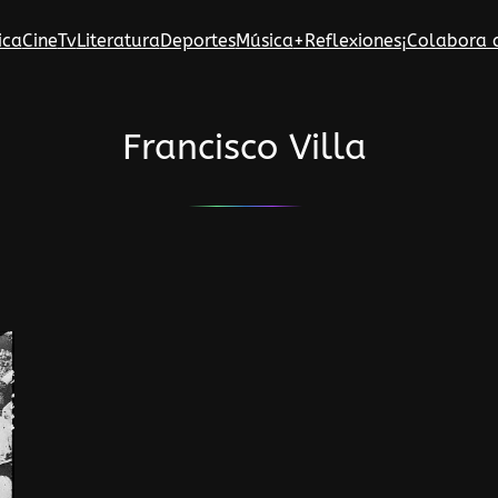
ica
Cine
Tv
Literatura
Deportes
Música
+Reflexiones
¡Colabora 
Francisco Villa