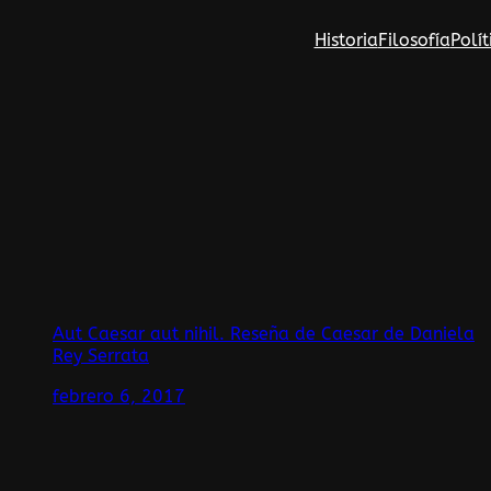
Saltar
Historia
Filosofía
Polít
al
contenido
Aut Caesar aut nihil. Reseña de Caesar de Daniela
Rey Serrata
febrero 6, 2017