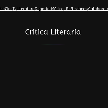
ica
Cine
Tv
Literatura
Deportes
Música
+Reflexiones
¡Colabora 
Crítica Literaria