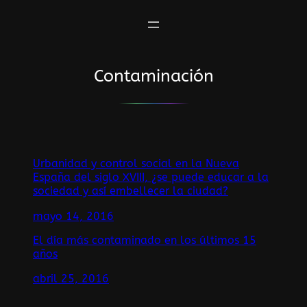
Saltar
al
contenido
Contaminación
Urbanidad y control social en la Nueva
España del siglo XVIII, ¿se puede educar a la
sociedad y así embellecer la ciudad?
mayo 14, 2016
El día más contaminado en los últimos 15
años
abril 25, 2016