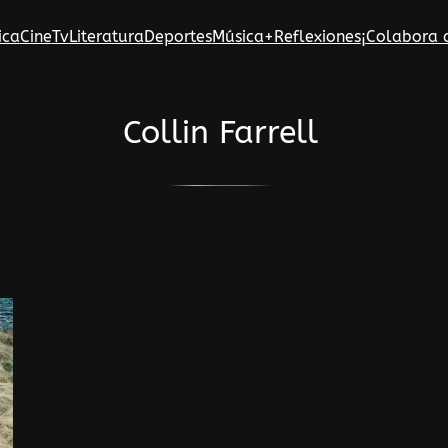
ica
Cine
Tv
Literatura
Deportes
Música
+Reflexiones
¡Colabora 
Collin Farrell