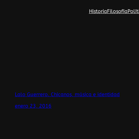
Saltar
Historia
Filosofía
Polít
al
contenido
Lalo Guerrero. Chicanos, música e identidad
enero 23, 2016