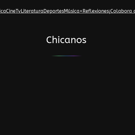
ica
Cine
Tv
Literatura
Deportes
Música
+Reflexiones
¡Colabora 
Chicanos