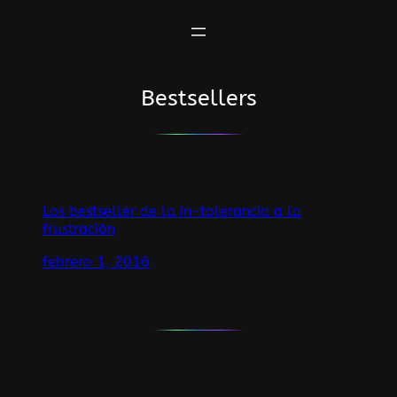
Saltar
al
contenido
Bestsellers
Los bestseller de la in-tolerancia a la
frustración
febrero 1, 2016