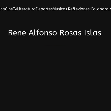
ica
Cine
Tv
Literatura
Deportes
Música
+Reflexiones
¡Colabora 
Rene Alfonso Rosas Islas