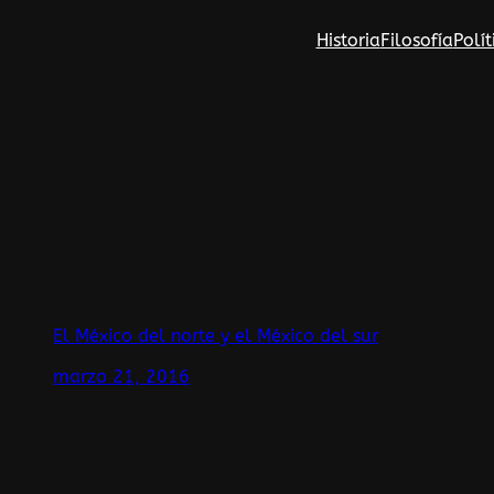
Saltar
Historia
Filosofía
Polít
al
contenido
El México del norte y el México del sur
marzo 21, 2016