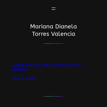
Saltar
al
contenido
Mariana Dianela
Torres Valencia
¿Creen que está bien? (Do you think it’s
alright?)
abril 2, 2016