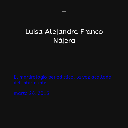
Saltar
al
contenido
Luisa Alejandra Franco
Nájera
El martirologio periodistíco, la voz acallada
del informante
marzo 26, 2016