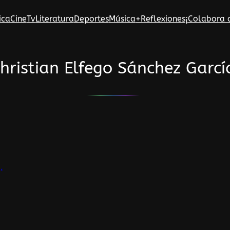
ica
Cine
Tv
Literatura
Deportes
Música
+Reflexiones
¡Colabora 
hristian Elfego Sánchez Garcí
,