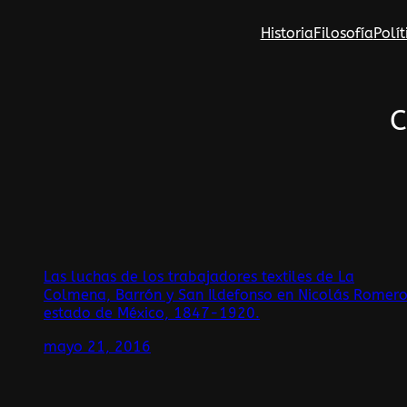
Saltar
Historia
Filosofía
Polít
al
contenido
C
Las luchas de los trabajadores textiles de La
Colmena, Barrón y San Ildefonso en Nicolás Romero
estado de México, 1847-1920.
mayo 21, 2016