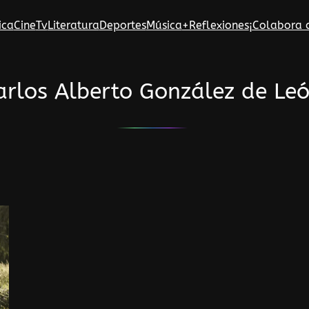
ica
Cine
Tv
Literatura
Deportes
Música
+Reflexiones
¡Colabora 
arlos Alberto González de Le